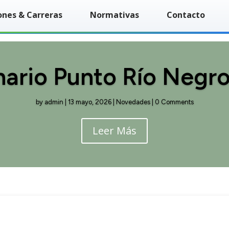
ones & Carreras
Normativas
Contacto
ario Punto Río Negr
by
admin
|
13 mayo, 2026
|
Novedades
| 0 Comments
Leer Más